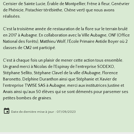
Cerisier de Sainte Lucie, Érable de Montpellier, Frêne à fleur, Genévrier
de Phénicie, Pistachier térébinthe, Chêne vert) que nous avons
réalisées.
C'est la troisième année de restauration de la flore sur le terrain brulé
en 2017 à Aubagne. En collaboration avec la
Ville Aubagne
,
ONF (Office
National des Forêts)
, Matthieu Wolf, l’École Primaire Antide Boyer où 2
classes de CM2 ont participé.
C'est à chaque fois un plaisir de mener cette action tous ensemble.
Un grand merci à
Nicolas de l'Espinay
de l'entreprise SODEXO,
Stéphane Sellito, Stéphane Clavel de la ville d'Aubagne,
Florence
Baronetto
, Delphine Duranthon ainsi que Stéphanie et Xavier de
l'entreprise
TWISE SAS
à Aubagne, merci aux institutrices Justine et
Anaïs ainsi qu'aux 50 élèves qui se sont démenés pour parsemer ses
petites bombes de graines.
Date de dernière mise à jour : 07/09/2023